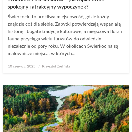
spokojny i atrakcyjny wypoczynek?
Świerkocin to urokliwa miejscowość, gdzie każdy
znajdzie coś dla siebie. Zabytki potwierdzają wspaniałą
historię i bogate tradycje kulturowe, a miejscowa flora i
fauna przyciąga wielu turystów do odwiedzin
niezależnie od pory roku. W okolicach Świerkocina są
malownicze miejsca, w których…
Opublikowane
10 czerwca, 2025
Krzysztof Zieliński
w