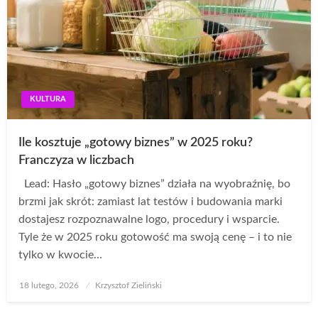
KULTURA
Ile kosztuje „gotowy biznes” w 2025 roku?
Franczyza w liczbach
Lead: Hasło „gotowy biznes” działa na wyobraźnię, bo
brzmi jak skrót: zamiast lat testów i budowania marki
dostajesz rozpoznawalne logo, procedury i wsparcie.
Tyle że w 2025 roku gotowość ma swoją cenę – i to nie
tylko w kwocie…
Opublikowane
18 lutego, 2026
Krzysztof Zieliński
w