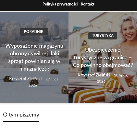
Skip
Polityka prywatności
Kontakt
to
content
PORADNIKI
TURYSTYKA
Wyposażenie magazynu
Ubezpieczenie
obrony cywilnej. Jaki
turystyczne za granicą –
sprzęt powinien się w
Co powinno obejmować?
nim znaleźć?
Krzysztof Zieliński
20 lipca,
Krzysztof Zieliński
27 lipca,
2026
2026
O tym piszemy