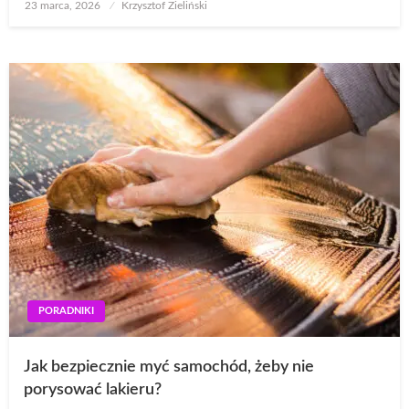
Opublikowane
23 marca, 2026
Krzysztof Zieliński
w
PORADNIKI
Jak bezpiecznie myć samochód, żeby nie
porysować lakieru?