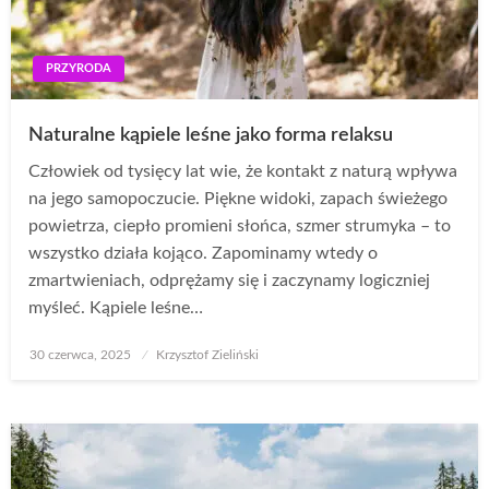
PRZYRODA
Naturalne kąpiele leśne jako forma relaksu
Człowiek od tysięcy lat wie, że kontakt z naturą wpływa
na jego samopoczucie. Piękne widoki, zapach świeżego
powietrza, ciepło promieni słońca, szmer strumyka – to
wszystko działa kojąco. Zapominamy wtedy o
zmartwieniach, odprężamy się i zaczynamy logiczniej
myśleć. Kąpiele leśne…
Opublikowane
30 czerwca, 2025
Krzysztof Zieliński
w