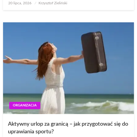
Opublikowane
20 lipca, 2026
Krzysztof Zieliński
w
ORGANIZACJA
Aktywny urlop za granicą – jak przygotować się do
uprawiania sportu?