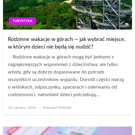
TURYSTYKA
Rodzinne wakacje w górach — jak wybrać miejsce,
w którym dzieci nie będą się nudzić?
Rodzinne wakacje w górach mogą być jednymi z
najpiękniejszych wspomnień z dzieciństwa, ale tylko
wtedy, gdy są dobrze dopasowane do potrzeb
wszystkich uczestników wyjazdu. Dorośli często marzą
o widokach, odpoczynku, spacerach i oderwaniu od
codzienności, natomiast dzieci potrzebują…
Opublikowane
23 czerwca, 2026
Krzysztof Zieliński
w