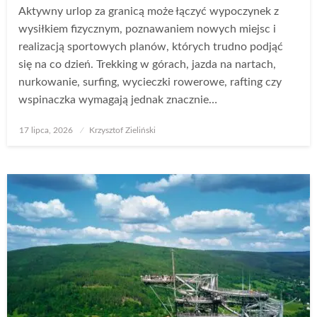
Aktywny urlop za granicą może łączyć wypoczynek z
wysiłkiem fizycznym, poznawaniem nowych miejsc i
realizacją sportowych planów, których trudno podjąć
się na co dzień. Trekking w górach, jazda na nartach,
nurkowanie, surfing, wycieczki rowerowe, rafting czy
wspinaczka wymagają jednak znacznie…
Opublikowane
17 lipca, 2026
Krzysztof Zieliński
w