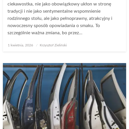
ciekawostka, nie jako obowiązkowy ukłon w stronę
tradycji i nie jako sentymentalne wspomnienie
rodzinnego stołu, ale jako pełnoprawny, atrakcyjny i
nowoczesny sposób opowiadania o smaku. To
szczególnie ważna zmiana, bo przez…
Opublikowane
1 kwietnia, 2026
Krzysztof Zieliński
w