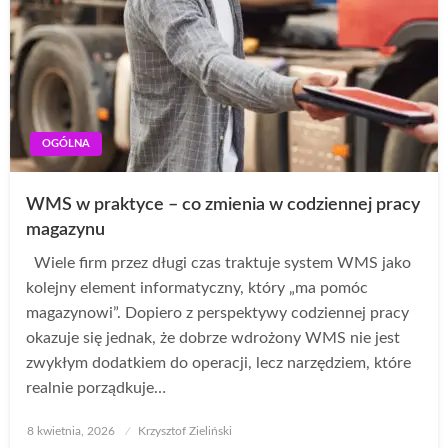
OGÓLNA
WMS w praktyce – co zmienia w codziennej pracy
magazynu
Wiele firm przez długi czas traktuje system WMS jako
kolejny element informatyczny, który „ma pomóc
magazynowi”. Dopiero z perspektywy codziennej pracy
okazuje się jednak, że dobrze wdrożony WMS nie jest
zwykłym dodatkiem do operacji, lecz narzędziem, które
realnie porządkuje…
Opublikowane
8 kwietnia, 2026
Krzysztof Zieliński
w