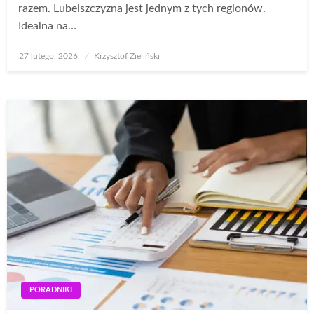
razem. Lubelszczyzna jest jednym z tych regionów.
Idealna na…
Opublikowane
27 lutego, 2026
Krzysztof Zieliński
w
PORADNIKI