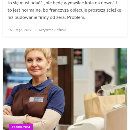
to się musi udać”, „nie będę wymyślać koła na nowo”. I
to jest normalne, bo franczyza obiecuje prostszą ścieżkę
niż budowanie firmy od zera. Problem…
Opublikowane
16 lutego, 2026
Krzysztof Zieliński
w
PORADNIKI