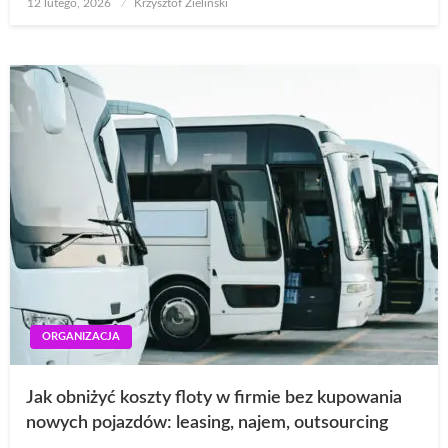
Opublikowane
12 lutego, 2026
Krzysztof Zieliński
w
ORGANIZACJA
Jak obniżyć koszty floty w firmie bez kupowania
nowych pojazdów: leasing, najem, outsourcing