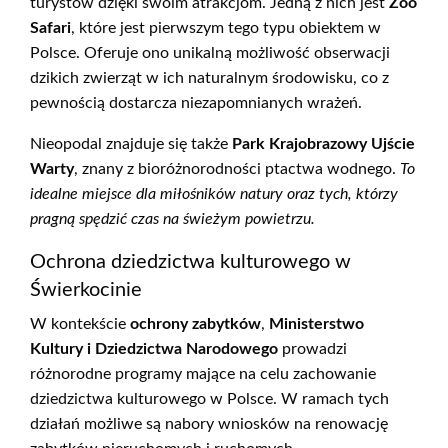
turystów dzięki swoim atrakcjom. Jedną z nich jest
Zoo
Safari
, które jest pierwszym tego typu obiektem w
Polsce. Oferuje ono unikalną możliwość obserwacji
dzikich zwierząt w ich naturalnym środowisku, co z
pewnością dostarcza niezapomnianych wrażeń.
Nieopodal znajduje się także
Park Krajobrazowy Ujście
Warty
, znany z bioróżnorodności ptactwa wodnego.
To
idealne miejsce dla miłośników natury oraz tych, którzy
pragną spędzić czas na świeżym powietrzu.
Ochrona dziedzictwa kulturowego w
Świerkocinie
W kontekście
ochrony zabytków
,
Ministerstwo
Kultury i Dziedzictwa Narodowego
prowadzi
różnorodne programy mające na celu zachowanie
dziedzictwa kulturowego w Polsce. W ramach tych
działań możliwe są nabory wniosków na renowację