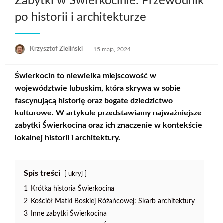
Zabytki w Świerkocinie: Przewodnik
po historii i architekturze
Opublikowane
Krzysztof Zieliński
15 maja, 2024
w
Świerkocin to niewielka miejscowość w
województwie lubuskim, która skrywa w sobie
fascynującą historię oraz bogate dziedzictwo
kulturowe. W artykule przedstawiamy najważniejsze
zabytki Świerkocina
oraz ich znaczenie w kontekście
lokalnej historii i architektury.
Spis treści
ukryj
1
Krótka historia Świerkocina
2
Kościół Matki Boskiej Różańcowej: Skarb architektury
3
Inne zabytki Świerkocina