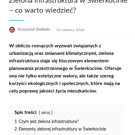
Zielona infrastruktura w Świerkocinie
– co warto wiedzieć?
Opublikowane
Krzysztof Zieliński
23 czerwca, 2024
w
W obliczu rosnących wyzwań związanych z
urbanizacją oraz zmianami klimatycznymi,
zielona
infrastruktura
staje się kluczowym elementem
planowania przestrzennego w Świerkocinie. Oferuje
ona nie tylko estetyczne walory, ale także szereg
korzyści ekologicznych i społecznych, które mają na
celu poprawę jakości życia mieszkańców.
Spis treści
ukryj
1
Czym jest zielona infrastruktura?
2
Elementy zielonej infrastruktury w Świerkocinie