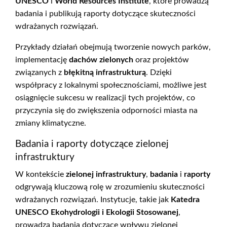
UNESCO
i
World Resources Institute
, które prowadzą
badania i publikują raporty dotyczące skuteczności
wdrażanych rozwiązań.
Przykłady działań obejmują tworzenie nowych parków,
implementację
dachów zielonych
oraz projektów
związanych z
błękitną infrastrukturą
. Dzięki
współpracy z lokalnymi społecznościami, możliwe jest
osiągnięcie sukcesu w realizacji tych projektów, co
przyczynia się do zwiększenia odporności miasta na
zmiany klimatyczne.
Badania i raporty dotyczące zielonej
infrastruktury
W kontekście
zielonej infrastruktury
,
badania
i
raporty
odgrywają kluczową rolę w zrozumieniu skuteczności
wdrażanych rozwiązań. Instytucje, takie jak
Katedra
UNESCO Ekohydrologii i Ekologii Stosowanej
,
prowadzą badania dotyczące wpływu zielonej