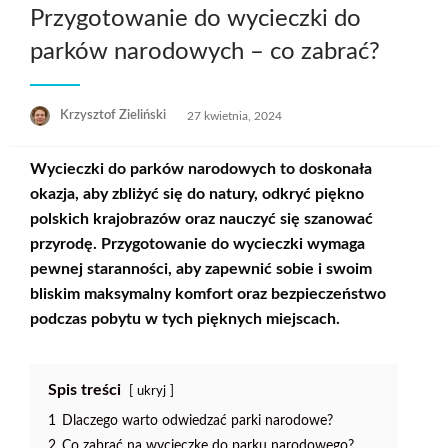
Przygotowanie do wycieczki do
parków narodowych – co zabrać?
Opublikowane
Krzysztof Zieliński
27 kwietnia, 2024
w
Wycieczki do parków narodowych to doskonała
okazja, aby zbliżyć się do natury, odkryć piękno
polskich krajobrazów oraz nauczyć się szanować
przyrodę. Przygotowanie do wycieczki wymaga
pewnej staranności, aby zapewnić sobie i swoim
bliskim maksymalny komfort oraz bezpieczeństwo
podczas pobytu w tych pięknych miejscach.
Spis treści
ukryj
1
Dlaczego warto odwiedzać parki narodowe?
2
Co zabrać na wycieczkę do parku narodowego?