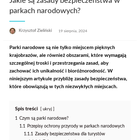
Jakie są zasady bezpieczeństwa w
parkach narodowych?
Opublikowane
Krzysztof Zieliński
19 sierpnia, 2024
w
Parki narodowe są nie tylko miejscem pięknych
krajobrazów, ale również obszarami, które wymagają
szczególnej troski i przestrzegania zasad, aby
zachować ich unikalność i bioróżnorodność. W
niniejszym artykule przybliżę zasady bezpieczeństwa,
które obowiązują w tych niezwykłych miejscach.
Spis treści
ukryj
1
Czym są parki narodowe?
1.1
Przepisy ochrony przyrody w parkach narodowych
1.1.1
Zasady bezpieczeństwa dla turystów