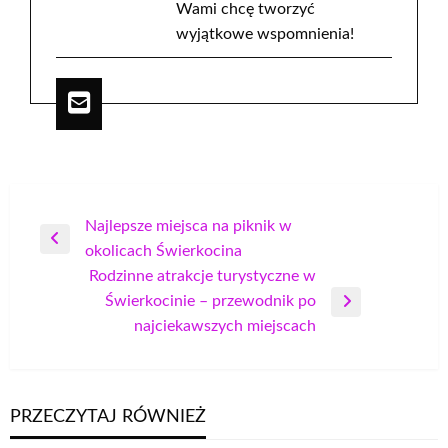
Wami chcę tworzyć
wyjątkowe wspomnienia!
Nawigacja
Najlepsze miejsca na piknik w
Poprzedni
okolicach Świerkocina
wpisu
wpis
Rodzinne atrakcje turystyczne w
Świerkocinie – przewodnik po
Następny
najciekawszych miejscach
wpis
PRZECZYTAJ RÓWNIEŻ