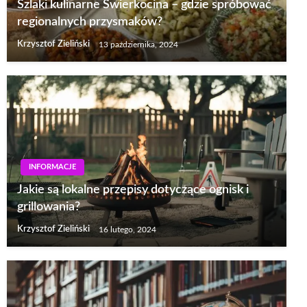
Szlaki kulinarne Świerkocina – gdzie spróbować
regionalnych przysmaków?
Krzysztof Zieliński
13 października, 2024
INFORMACJE
Jakie są lokalne przepisy dotyczące ognisk i
grillowania?
Krzysztof Zieliński
16 lutego, 2024